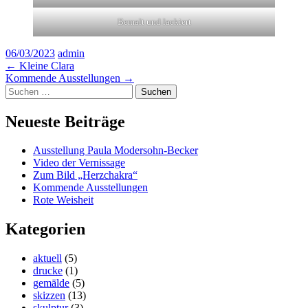
Bemalt und lackiert
06/03/2023
admin
Beitragsnavigation
←
Kleine Clara
Kommende Ausstellungen
→
Widgets
Suchen
nach:
Neueste Beiträge
Ausstellung Paula Modersohn-Becker
Video der Vernissage
Zum Bild „Herzchakra“
Kommende Ausstellungen
Rote Weisheit
Kategorien
aktuell
(5)
drucke
(1)
gemälde
(5)
skizzen
(13)
skulptur
(3)