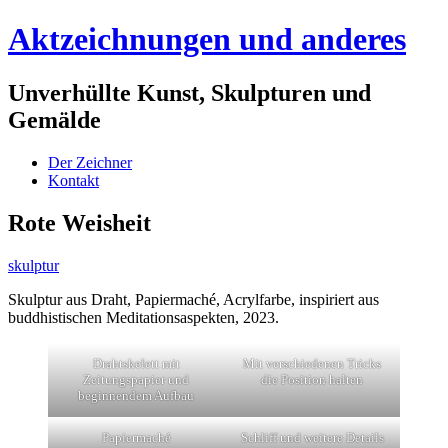
Aktzeichnungen und anderes
Unverhüllte Kunst, Skulpturen und
Gemälde
Menü
Zum
Der Zeichner
Inhalt
Kontakt
springen
Rote Weisheit
skulptur
Skulptur aus Draht, Papiermaché, Acrylfarbe, inspiriert aus
buddhistischen Meditationsaspekten, 2023.
Drahtskelett mit
Mit verschiedenen Tricks
Zeitungspapier und
die Position halten
beginnendem Aufbau
Papiermaché
Schliff und weitere Details